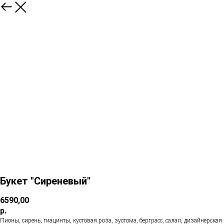
Букет "Сиреневый"
6590,00
р.
Пионы, сирень, гиацинты, кустовая роза, эустома, берграсс, салал, дизайнерская