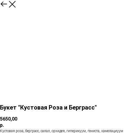
Букет "Кустовая Роза и Берграсс"
5650,00
р.
Кустовая роза, берграсс, салал, орхидея, гиперикуум, гениста, хамелациуум