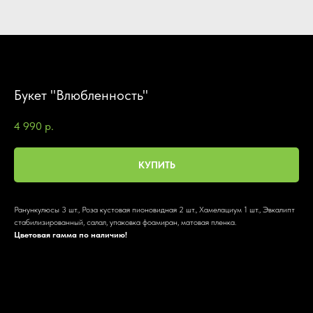
Букет "Влюбленность"
4 990
р.
КУПИТЬ
Ранункулюсы 3 шт., Роза кустовая пионовидная 2 шт., Хамелациум 1 шт., Эвкалипт
стабилизированный, салал, упаковка фоамиран, матовая пленка.
Цветовая гамма по наличию!