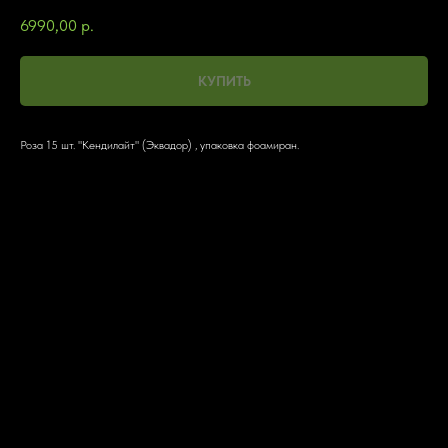
6990,00
р.
КУПИТЬ
Роза 15 шт. "Кендилайт" (Эквадор) , упаковка фоамиран.