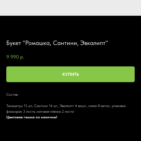
Букет "Ромашка, Сантини, Эвкалипт"
9 990
р.
КУПИТЬ
Состав:
Танацетум 15 шт., Сантини 14 шт., Эвкалипт 4 вюшт., салал 8 веток., упаковка
фоамиран 3 листа, матовая плёнка 2 листа
Цветовая гамма по наличию!