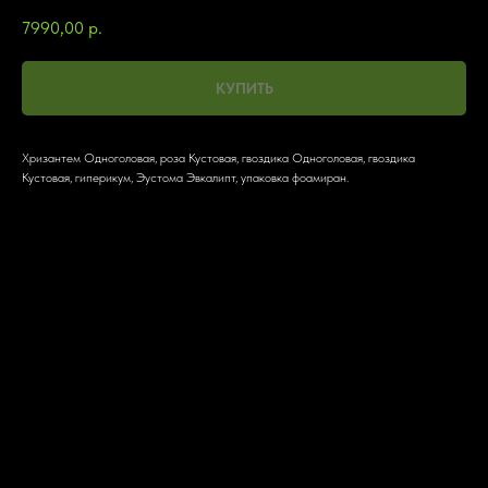
7990,00
р.
КУПИТЬ
Хризантем Одноголовая, роза Кустовая, гвоздика Одноголовая, гвоздика
Кустовая, гиперикум, Эустома Эвкалипт, упаковка фоамиран.