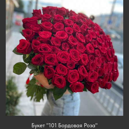
Букет "101 Бордовая Роза"