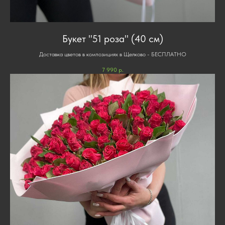
Букет "51 роза" (40 см)
Доставка цветов в композициях в Щелково - БЕСПЛАТНО
7 990
р.