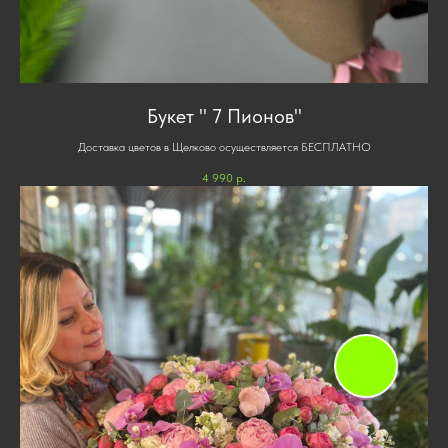
Букет " 7 Пионов"
Доставка цветов в Щелково осуществляется БЕСПЛАТНО
4 990
р.