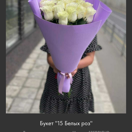
Букет "15 Белых роз"