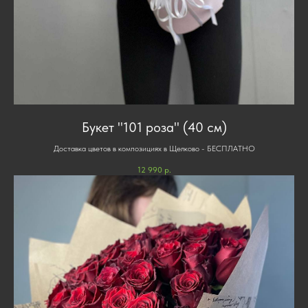
Букет "101 роза" (40 см)
Доставка цветов в композициях в Щелково - БЕСПЛАТНО
12 990
р.