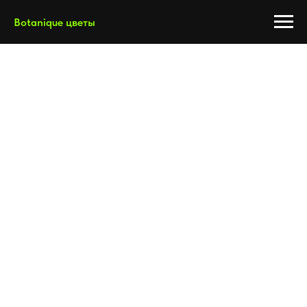
Botanique цветы
День
Матери
24 ноября