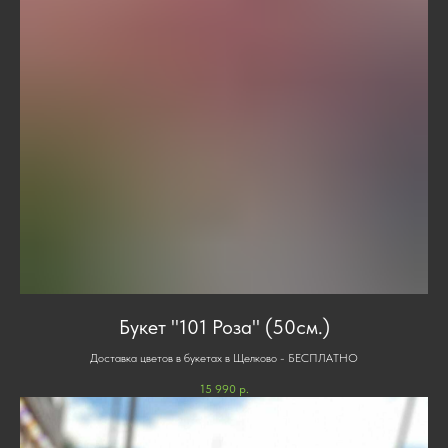
Букет "101 Роза" (50см.)
Доставка цветов в букетах в Щелково - БЕСПЛАТНО
15 990
р.