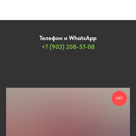
Телефон и WhatsApp
+7 (903) 208-57-08
ХИТ