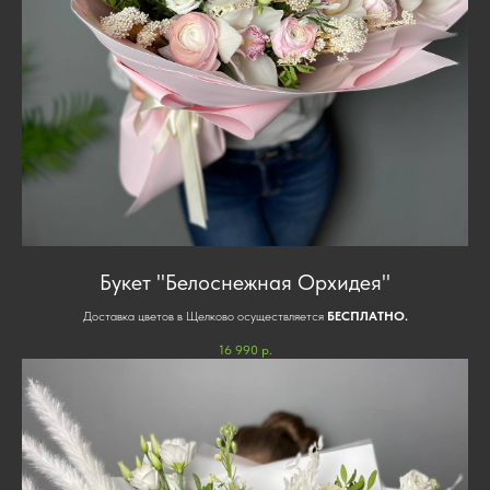
Букет "Белоснежная Орхидея"
Доставка цветов в Щелково осуществляется
БЕСПЛАТНО.
16 990
р.